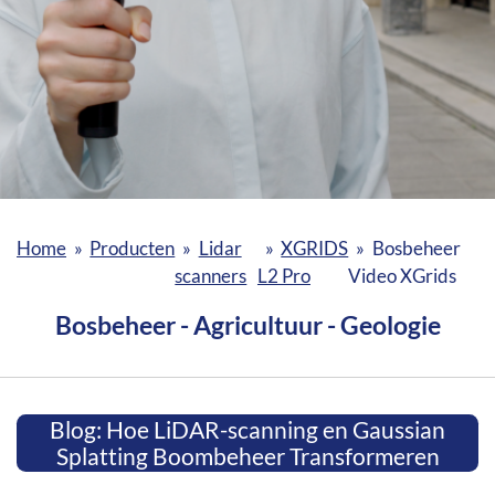
Home
»
Producten
»
Lidar
»
XGRIDS
»
Bosbeheer
scanners
L2 Pro
Video XGrids
Bosbeheer - Agricultuur - Geologie
Blog: Hoe LiDAR-scanning en Gaussian
Splatting Boombeheer Transformeren