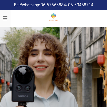
Bel/Whatsapp: 06-57565884/ 06-53468714
Ga
direct
naar
de
hoofdinhoud