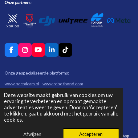
r
r
r
r
r
g
Onze partners:
:
r
r
r
r
4
e
e
e
e
.
n
n
n
n
9
7
7
F
I
Y
L
T
2
a
n
o
i
i
7
c
s
u
n
k
2
e
t
T
k
T
Onze gespecialiseerde platforms:
b
a
u
e
o
7
o
g
b
d
k
www.portalcam.nl
-
www.robothond.com
-
2
o
r
e
I
www.geocentrumshop.nl
-
www.protectionairbag.com
-
7
Deze website maakt gebruik van cookies om uw
k
a
n
www.lidarscanning.nl
2
ervaring te verbeteren en op maat gemaakte
m
advertenties weer te geven. Door op ‘Accepteren’
Geocentrum 2024
7
te klikken, gaat u akkoord met het gebruik van alle
2
cookies.
7
s
Afwijzen
Accepteren
E-mailadres
Telefoonnummer
Instagram
WhatsApp