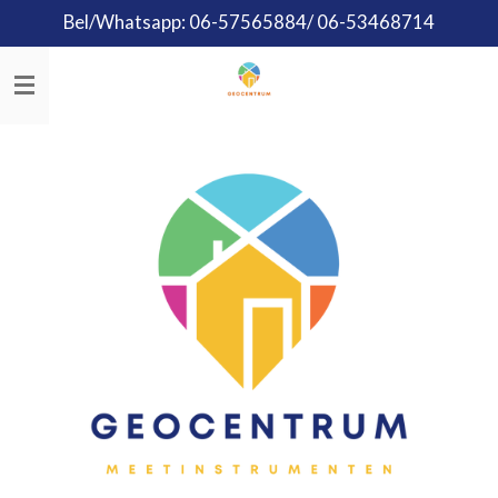
Bel/Whatsapp: 06-57565884/ 06-53468714
Ga
direct
naar
de
hoofdinhoud