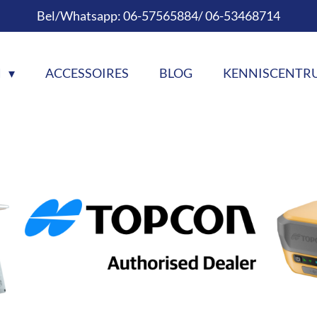
Bel/Whatsapp: 06-57565884/ 06-53468714
N
ACCESSOIRES
BLOG
KENNISCENT