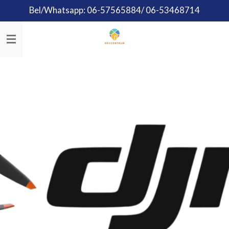
Bel/Whatsapp: 06-57565884/ 06-53468714
Ga
direct
naar
de
hoofdinhoud