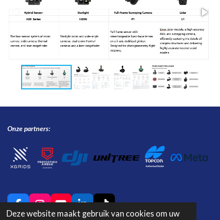
Onze partners:
F
I
Y
L
T
Deze website maakt gebruik van cookies om uw
a
n
o
i
i