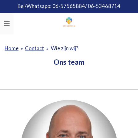
Bel/Whatsapp: 06-57565884/ 06-53468714
Ga
direct
naar
de
hoofdinhoud
Home
»
Contact
»
Wie zijn wij?
Ons team