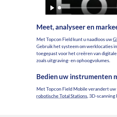
P
l
Meet, analyseer en markee
a
y
Met Topcon Field kunt u naadloos uw
G
Gebruik het systeem om werklocaties in
toegepast voor het creëren van digital
zoals uitgraving- en ophoogvolumes.
Bedien uw instrumenten m
Met Topcon Field Mobile verandert uw t
robotische Total Stations
, 3D-scanning 