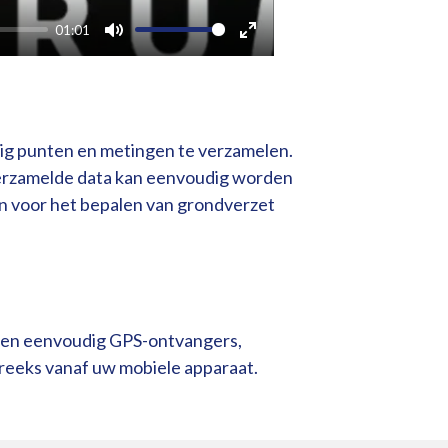
01:01
M
E
u
n
t
t
e
e
ig punten en metingen te verzamelen.
r
 verzamelde data kan eenvoudig worden
f
en voor het bepalen van grondverzet
u
l
l
s
dien eenvoudig GPS-ontvangers,
c
treeks vanaf uw mobiele apparaat.
r
e
e