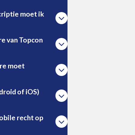
riptie moet ik
re van Topcon
are moet
ndroid of iOS)
obile recht op