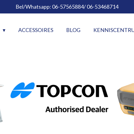
Bel/Whatsapp: 06-57565884/ 06-53468714
N
ACCESSOIRES
BLOG
KENNISCENTR