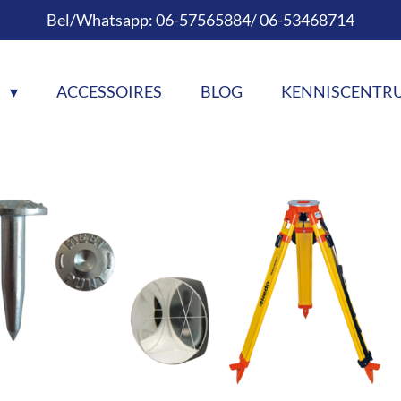
Bel/Whatsapp: 06-57565884/ 06-53468714
N
ACCESSOIRES
BLOG
KENNISCENT