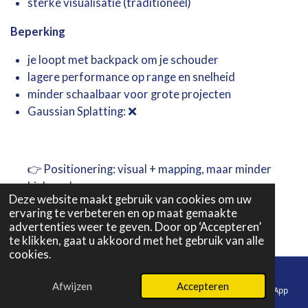
sterke visualisatie (traditioneel)
Beperking
je loopt met backpack om je schouder
lagere
performance
op
range
en
snelheid
minder
schaalbaar
voor
grote
projecten
Gaussian Splatting: ❌
👉
Positionering:
visual +
mapping,
maar
minder
high-
end
Deze website maakt gebruik van cookies om uw
ervaring te verbeteren en op maat gemaakte
advertenties weer te geven. Door op ‘Accepteren’
te klikken, gaat u akkoord met het gebruik van alle
cookies.
Afwijzen
Accepteren
E-mailadres
Telefoonnummer
Instagram
WhatsApp