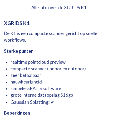
Alle info over de XGRIDS K1
XGRIDS
K1
De
K1
is
een
compacte
scanner
gericht
op
snelle
workflows.
Sterke
punten
realtime
pointcloud
preview
compacte
scanner (indoor en outdoor)
zeer betaalbaar
nauwkeurigheid
simpele GRATIS software
grote interne dataopslag 516gb
Gaussian
Splatting: ✔
Beperkingen