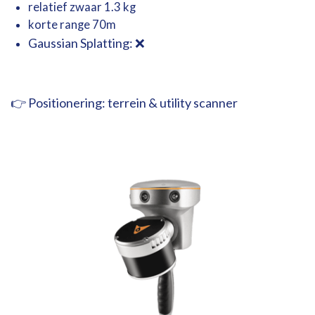
relatief zwaar 1.3 kg
korte range 70m
Gaussian
Splatting: ❌
👉 Positionering:
terrein &
utility
scanner