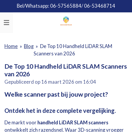
Bel/Whatsapp: 06-57565884/ 06-53468714
Ga
direct
naar
de
hoofdinhoud
Home
»
Blog
»
De Top 10 Handheld LiDAR SLAM
Scanners van 2026
De Top 10 Handheld LiDAR SLAM Scanners
van 2026
Gepubliceerd op 16 maart 2026 om 16:04
Welke scanner past bij jouw project?
Ontdek het in deze complete vergelijking.
De
markt
voor
handheld
LiDAR
SLAM
scanners
ontwikkelt
zich
razendsnel.
Waar
3D-
scanning
vroeger