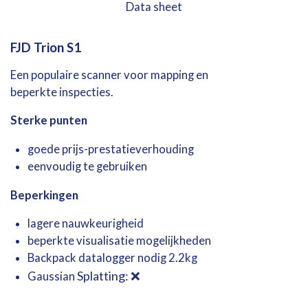
Data sheet
FJD
Trion
S1
Een
populaire
scanner
voor
mapping
en
beperkte
inspecties.
Sterke
punten
goede
prijs-
prestatieverhouding
eenvoudig
te
gebruiken
Beperkingen
lagere
nauwkeurigheid
beperkte
visualisatie mogelijkheden
Backpack datalogger nodig 2.2kg
Splatting: ❌
Gaussian