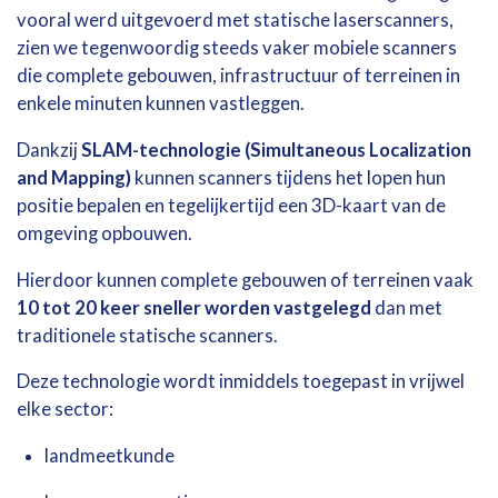
vooral
werd
uitgevoerd
met
statische
laserscanners,
zien
we
tegenwoordig
steeds
vaker
mobiele
scanners
die
complete
gebouwen,
infrastructuur
of
terreinen
in
enkele
minuten
kunnen
vastleggen.
Dankzij
SLAM-
technologie (
Simultaneous
Localization
and
Mapping)
kunnen
scanners
tijdens
het
lopen
hun
positie
bepalen
en
tegelijkertijd
een
3D-
kaart
van
de
omgeving
opbouwen.
Hierdoor
kunnen
complete
gebouwen
of
terreinen
vaak
10
tot
20
keer
sneller
worden
vastgelegd
dan
met
traditionele
statische
scanners.
Deze
technologie
wordt
inmiddels
toegepast
in
vrijwel
elke
sector:
landmeetkunde