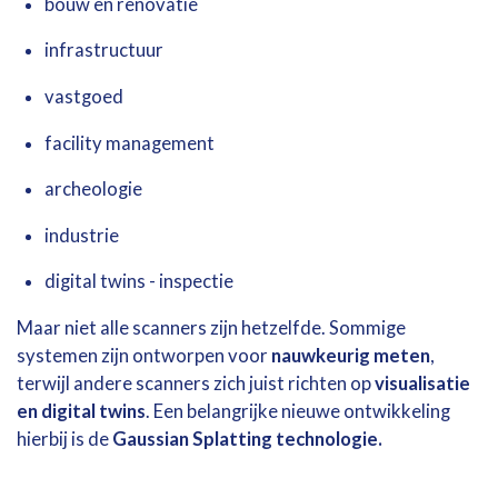
bouw
en
renovatie
infrastructuur
vastgoed
facility
management
archeologie
industrie
digital
twins - inspectie
Maar
niet
alle
scanners
zijn
hetzelfde.
Sommige
systemen
zijn
ontworpen
voor
nauwkeurig
meten
,
terwijl
andere
scanners
zich
juist
richten
op
visualisatie
en
digital
twins
.
Een
belangrijke nieuwe
ontwikkeling
hierbij
is de
Gaussian
Splatting technologie.