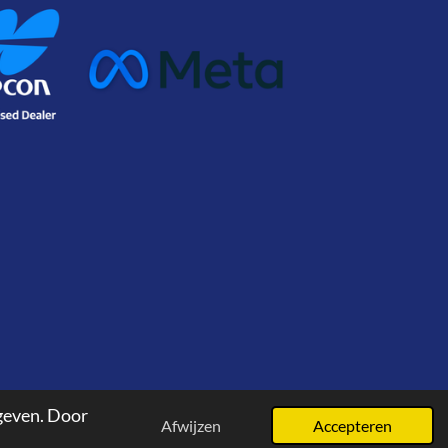
geven. Door
Afwijzen
Accepteren