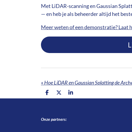
Met LiDAR-scanning en Gaussian Splattin
— en heb je als beheerder altijd het bes
Meer weten of een demonstratie? Laat 
L
«
Hoe LiDAR en Gaussian Splatting de Arch
D
D
S
e
e
h
l
e
a
e
l
r
n
e
Onze partners: