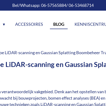
Bel/Whatsapp: 06-57565884/ 06-53468714
N
ACCESSOIRES
BLOG
KENNISCENT
e LiDAR-scanning en Gaussian Splatting Boombeheer Tr
 LiDAR-scanning en Gaussian Spl
n verantwoordelijk vakgebied. Denk aan het opstellen va
acht bij bouwprojecten, bomen effect analyses (BEA) en 
euwe technieken zoals LiDAR-scanning en Gaussian Splatti