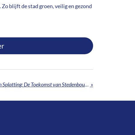
o blijft de stad groen, veilig en gezond
er
Digital Twins & Gaussian Splatting: De Toekomst van Stedenbouw en Urban Design
»