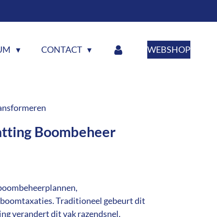
RUM
CONTACT
WEBSHOP
ansformeren
atting Boombeheer
n boombeheerplannen,
boomtaxaties. Traditioneel gebeurt dit
ng verandert dit vak razendsnel.