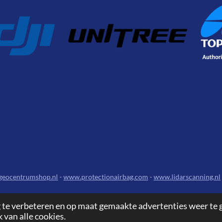
eocentrumshop.nl
-
www.protectionairbag.com
-
www.lidarscanning.nl
 te verbeteren en op maat gemaakte advertenties weer te 
 van alle cookies.