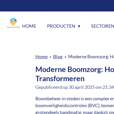
Ga
direct
naar
HOME
PRODUCTEN
SECTORE
de
hoofdinhoud
Home
»
Blog
»
Moderne Boomzorg: Ho
Moderne Boomzorg: Hoe
Transformeren
Gepubliceerd op 30 april 2025 om 21:34
Boombeheer in steden is een complex e
boomveiligheidscontroles (BVC), bomenw
grotendeels handmatig, maar dankzij ni