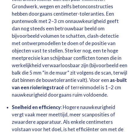
Grondwerk, wegen en zelfs betonconstructies
hebben doorgaans centimeter-toleranties. Een
puntenwolk met 2–3 cm onnauwkeurigheid geeft
dan nog steeds een betrouwbaar beeld om
bijvoorbeeld volumen te schatten, clash-detectie
met ontwerpmodellen te doen of de positie van
objecten vast te stellen. Sterker nog, een te hoge
meetprecisie kan schijnbaar conflicten tonen die in
werkelijkheid verwaarloosbaar zijn (bijvoorbeeld een
balk die 5 mm “in de muur” zit volgens de scan, terwijl
dat binnen de bouwtolerantie valt). Voor een
as-built
van een rioleringstracé
of terreinmodel is 1–2 cm
nauwkeurigheid doorgaans ruim voldoende.
Snelheid en efficiency
: Hogere nauwkeurigheid
vergt vaak meer meettijd, meer scanposities of
zwaardere apparatuur. Als enkele centimeters
volstaan voor het doel, is het efficiënter om met de