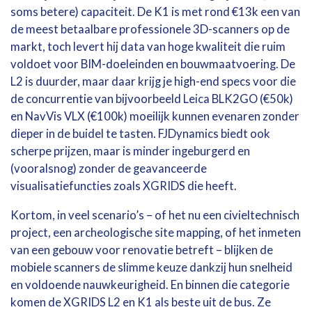
soms betere) capaciteit. De K1 is met rond €13k een van
de meest betaalbare professionele 3D-scanners op de
markt, toch levert hij data van hoge kwaliteit die ruim
voldoet voor BIM-doeleinden en bouwmaatvoering. De
L2 is duurder, maar daar krijg je high-end specs voor die
de concurrentie van bijvoorbeeld Leica BLK2GO (
€50k)
en NavVis VLX (
€100k) moeilijk kunnen evenaren zonder
dieper in de buidel te tasten. FJDynamics biedt ook
scherpe prijzen, maar is minder ingeburgerd en
(vooralsnog) zonder de geavanceerde
visualisatiefuncties zoals XGRIDS die heeft.
Kortom, in veel scenario’s – of het nu een civieltechnisch
project, een archeologische site mapping, of het inmeten
van een gebouw voor renovatie betreft – blijken de
mobiele scanners de slimme keuze dankzij hun snelheid
en voldoende nauwkeurigheid. En binnen die categorie
komen de XGRIDS L2 en K1 als beste uit de bus. Ze