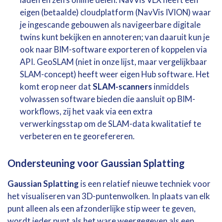
laden en zelfs online delen. NavVis VLX heeft een
eigen (betaalde) cloudplatform (NavVis IVION) waar
je ingescande gebouwen als navigeerbare digitale
twins kunt bekijken en annoteren; van daaruit kun je
ook naar BIM-software exporteren of koppelen via
API. GeoSLAM (niet in onze lijst, maar vergelijkbaar
SLAM-concept) heeft weer eigen Hub software. Het
komt erop neer dat
SLAM-scanners
inmiddels
volwassen software bieden die aansluit op BIM-
workflows, zij het vaak via een extra
verwerkingsstap om de SLAM-data kwalitatief te
verbeteren en te georefereren.
Ondersteuning voor Gaussian Splatting
Gaussian Splatting
is een relatief nieuwe techniek voor
het visualiseren van 3D-puntenwolken. In plaats van elk
punt alleen als een afzonderlijke stip weer te geven,
wordt ieder punt als het ware weergegeven als een