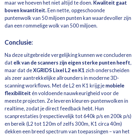
maar we hoeven het niet altijd te doen.
Kwaliteit gaat
boven kwantiteit.
Een nette, opgeschoonde
puntenwolk van 50 miljoen punten kan waardevoller zijn
dan een rommelige wolk van 500 miljoen.
Conclusie:
Na deze uitgebreide vergelijking kunnen we concluderen
dat
elk van de scanners zijn eigen sterke punten heeft
,
maar dat de
XGRIDS Lixel L2 en K1
zich onderscheiden
als zeer aantrekkelijke allrounders in moderne 3D-
scanning workflows. Met de L2 en K1 krijg je
mobiele
flexibiliteit
én voldoende nauwkeurigheid voor de
meeste projecten. Ze leveren kleuren-puntenwolken in
realtime, zodat je direct feedback hebt. Hun
scanprestaties (respectievelijk tot 640k p/s en 200k p/s)
en bereik (L2 tot 120m of zelfs 300m, K1 circa 40m)
dekken een breed spectrum van toepassingen – van het