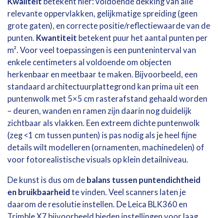
Kwaliteit
betekent hier: voldoende dekking van alle
relevante oppervlakken, gelijkmatige spreiding (geen
grote gaten), en correcte positie/reflectiewaarde van de
punten.
Kwantiteit
betekent puur het aantal punten per
m². Voor veel toepassingen is een punteninterval van
enkele centimeters al voldoende om objecten
herkenbaar en meetbaar te maken. Bijvoorbeeld, een
standaard architectuurplattegrond kan prima uit een
puntenwolk met 5×5 cm rasterafstand gehaald worden
– deuren, wanden en ramen zijn daarin nog duidelijk
zichtbaar als vlakken. Een extreem dichte puntenwolk
(zeg <1 cm tussen punten) is pas nodig als je heel fijne
details wilt modelleren (ornamenten, machinedelen) of
voor fotorealistische visuals op klein detailniveau.
De kunst is dus om de
balans tussen puntendichtheid
en bruikbaarheid
te vinden. Veel scanners laten je
daarom de resolutie instellen. De Leica BLK360 en
Trimble X7 bijvoorbeeld bieden instellingen voor laag,