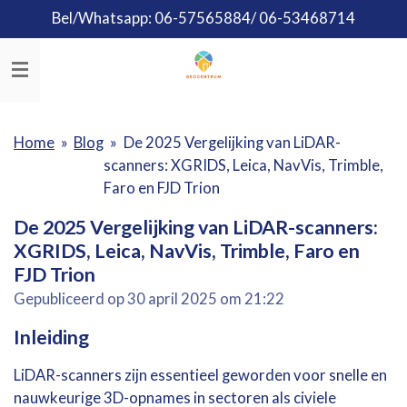
Bel/Whatsapp: 06-57565884/ 06-53468714
Ga
direct
naar
de
hoofdinhoud
Home
»
Blog
»
De 2025 Vergelijking van LiDAR-
scanners: XGRIDS, Leica, NavVis, Trimble,
Faro en FJD Trion
De 2025 Vergelijking van LiDAR-scanners:
XGRIDS, Leica, NavVis, Trimble, Faro en
FJD Trion
Gepubliceerd op 30 april 2025 om 21:22
Inleiding
LiDAR-scanners zijn essentieel geworden voor snelle en
nauwkeurige 3D-opnames in sectoren als civiele