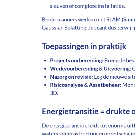
sleuven of complexe installaties.
Beide scanners werken met SLAM (Simult
Gaussian Splatting. Je scant dus terwijl j
Toepassingen in praktijk
Projectvoorbereiding:
Breng de best
Werkvoorbereiding & Uitvoering:
G
Nazorg en revisie:
Leg de nieuwe situ
Risicoanalyse & Assetbeheer:
Monit
3D.
Energietransitie = drukte
De energietransitie leidt tot enorme uit
waterstofinfrastructuur en grootschalig