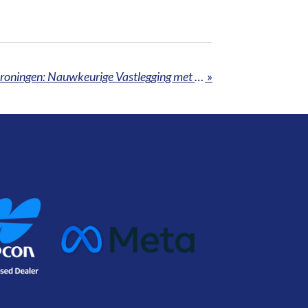
Aardbevingsschade in Groningen: Nauwkeurige Vastlegging met XGRIDS Handheld LiDAR en Gaussian Splatting
»