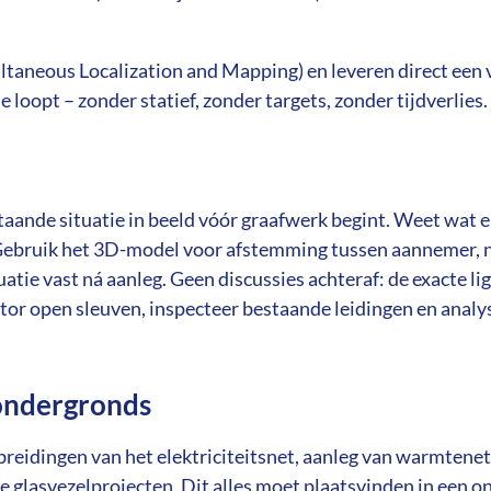
s
c
r
aneous Localization and Mapping) en leveren direct een 
e loopt – zonder statief, zonder targets, zonder tijdverlies. J
e
e
n
aande situatie in beeld vóór graafwerk begint. Weet wat er 
ebruik het 3D-model voor afstemming tussen aannemer, 
atie vast ná aanleg. Geen discussies achteraf: de exacte lig
or open sleuven, inspecteer bestaande leidingen en analy
 ondergronds
breidingen van het elektriciteitsnet, aanleg van warmtenet
e glasvezelprojecten. Dit alles moet plaatsvinden in een 