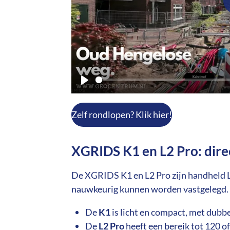
P
l
Zelf rondlopen? Klik hier!
a
y
XGRIDS K1 en L2 Pro: dire
De XGRIDS K1 en L2 Pro zijn handheld L
nauwkeurig kunnen worden vastgelegd.
De
K1
is licht en compact, met dubbe
De
L2 Pro
heeft een bereik tot 120 o