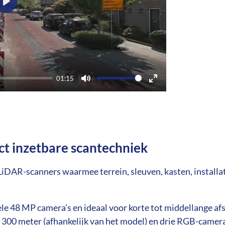
P
l
a
y
01:15
M
E
u
n
t
t
e
e
ct inzetbare scantechniek
r
f
iDAR-scanners waarmee terrein, sleuven, kasten, installa
u
l
le 48 MP camera’s en ideaal voor korte tot middellange afs
l
f 300 meter (afhankelijk van het model) en drie RGB-camera’