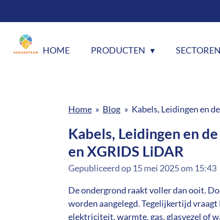
Ga
direct
naar
HOME
PRODUCTEN
SECTORE
de
hoofdinhoud
Home
»
Blog
»
Kabels, Leidingen en d
Kabels, Leidingen en de
en XGRIDS LiDAR
Gepubliceerd op 15 mei 2025 om 15:43
De ondergrond raakt voller dan ooit. Do
worden aangelegd. Tegelijkertijd vraagt
elektriciteit, warmte, gas, glasvezel o