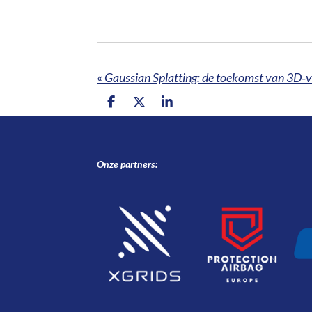
«
Gaussian Splatting: de toekomst van 3D‑vi
D
D
S
e
e
h
l
e
a
e
l
r
n
e
Onze partners: