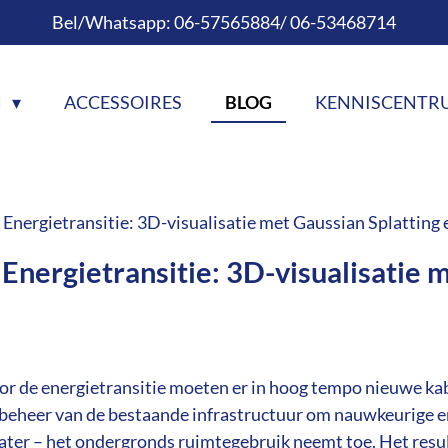
Bel/Whatsapp: 06-57565884/ 06-53468714
N
ACCESSOIRES
BLOG
KENNISCENT
e Energietransitie: 3D-visualisatie met Gaussian Splatti
 Energietransitie: 3D-visualisatie 
or de energietransitie moeten er in hoog tempo nieuwe kab
 beheer van de bestaande infrastructuur om nauwkeurige en
f water – het ondergronds ruimtegebruik neemt toe. Het re