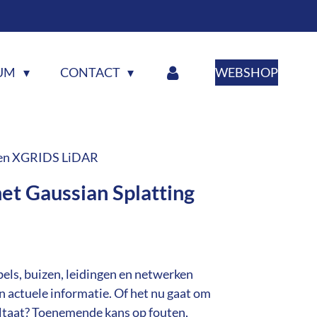
RUM
CONTACT
WEBSHOP
ng en XGRIDS LiDAR
met Gaussian Splatting
els, buizen, leidingen en netwerken
 actuele informatie. Of het nu gaat om
sultaat? Toenemende kans op fouten,